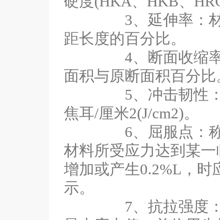
硬度(HKA、HKB、HR
3、延伸率：材料
距长度的百分比。
4、断面收缩率材
面积与原断面积百分比
5、冲击韧性：材
焦耳/厘米2(J/cm2)。
6、屈服点：称屈
材料所受应力达到某一
增加或产生0.2%L，时
示。
7、抗拉强度：也